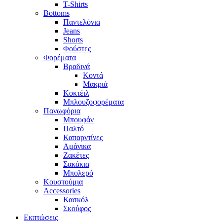
T-Shirts
Bottoms
Παντελόνια
Jeans
Shorts
Φούστες
Φορέματα
Βραδινά
Κοντά
Μακριά
Κοκτέιλ
Μπλουζοφορέματα
Πανωφόρια
Μπουφάν
Παλτό
Καπαρντίνες
Αμάνικα
Ζακέτες
Σακάκια
Μπολερό
Κουστούμια
Accessories
Κασκόλ
Σκούφος
Εκπτώσεις