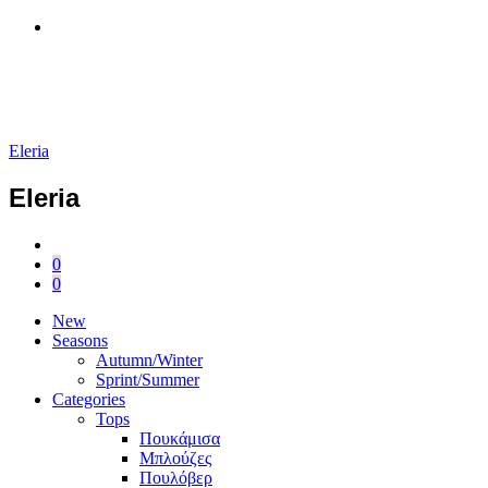
Eleria
Eleria
0
0
New
Seasons
Autumn/Winter
Sprint/Summer
Categories
Tops
Πουκάμισα
Μπλούζες
Πουλόβερ