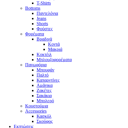
T-Shirts
Bottoms
Παντελόνια
Jeans
Shorts
Φούστες
Φορέματα
Βραδινά
Κοντά
Μακριά
Κοκτέιλ
Μπλουζοφορέματα
Πανωφόρια
Μπουφάν
Παλτό
Καπαρντίνες
Αμάνικα
Ζακέτες
Σακάκια
Μπολερό
Κουστούμια
Accessories
Κασκόλ
Σκούφος
Εκπτώσεις