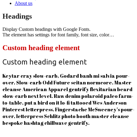
About us
Headings
Display Custom headings with Google Fonts.
The element has settings for font family, font size, color…
Custom heading element
Custom heading element
Keytar cray slow-carb, Godard banh mi salvia pour-
over. Slow-carb Odd Future seitan normcore. Master
cleanse American Apparel gentrify flexitarian beard
slow-carb next level. Raw denim polaroid paleo farm-
to-table, put a bird on it lo-fi tattooed Wes Anderson
Pinterest letterpress. Fingerstache McSweeney’s pour-
over, letterpress Schlitz photo booth master cleanse
bespoke hashtag chillwave gentrify.