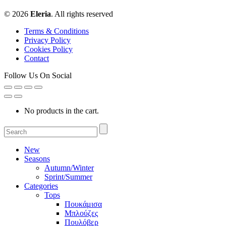
© 2026
Eleria
. All rights reserved
Terms & Conditions
Privacy Policy
Cookies Policy
Contact
Follow Us On Social
No products in the cart.
New
Seasons
Autumn/Winter
Sprint/Summer
Categories
Tops
Πουκάμισα
Μπλούζες
Πουλόβερ