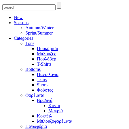
New
Seasons
Autumn/Winter
Sprint/Summer
Categories
Tops
Πουκάμισα
Μπλούζες
Πουλόβερ
T-Shirts
Bottoms
Παντελόνια
Jeans
Shorts
Φούστες
Φορέματα
Βραδινά
Κοντά
Μακριά
Κοκτέιλ
Μπλουζοφορέματα
Πανωφόρια