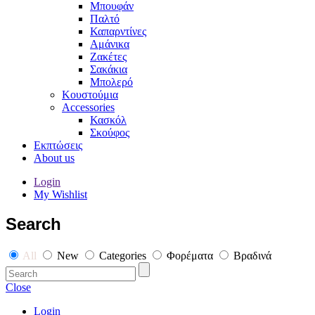
Μπουφάν
Παλτό
Καπαρντίνες
Αμάνικα
Ζακέτες
Σακάκια
Μπολερό
Κουστούμια
Accessories
Κασκόλ
Σκούφος
Εκπτώσεις
About us
Login
My Wishlist
Search
All
New
Categories
Φορέματα
Βραδινά
Close
Login