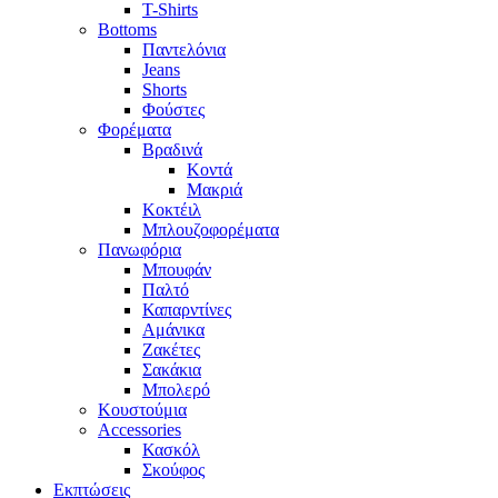
T-Shirts
Bottoms
Παντελόνια
Jeans
Shorts
Φούστες
Φορέματα
Βραδινά
Κοντά
Μακριά
Κοκτέιλ
Μπλουζοφορέματα
Πανωφόρια
Μπουφάν
Παλτό
Καπαρντίνες
Αμάνικα
Ζακέτες
Σακάκια
Μπολερό
Κουστούμια
Accessories
Κασκόλ
Σκούφος
Εκπτώσεις