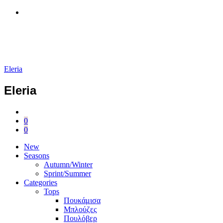
Eleria
Eleria
0
0
New
Seasons
Autumn/Winter
Sprint/Summer
Categories
Tops
Πουκάμισα
Μπλούζες
Πουλόβερ