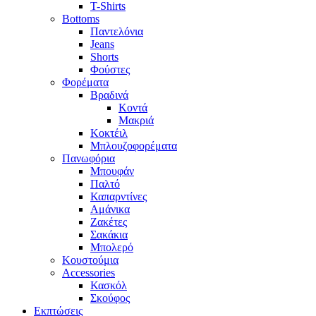
T-Shirts
Bottoms
Παντελόνια
Jeans
Shorts
Φούστες
Φορέματα
Βραδινά
Κοντά
Μακριά
Κοκτέιλ
Μπλουζοφορέματα
Πανωφόρια
Μπουφάν
Παλτό
Καπαρντίνες
Αμάνικα
Ζακέτες
Σακάκια
Μπολερό
Κουστούμια
Accessories
Κασκόλ
Σκούφος
Εκπτώσεις