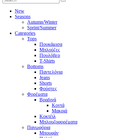
New
Seasons
Autumn/Winter
Sprint/Summer
Categories
Tops
Πουκάμισα
Μπλούζες
Πουλόβερ
T-Shirts
Bottoms
Παντελόνια
Jeans
Shorts
Φούστες
Φορέματα
Βραδινά
Κοντά
Μακριά
Κοκτέιλ
Μπλουζοφορέματα
Πανωφόρια
Μπουφάν