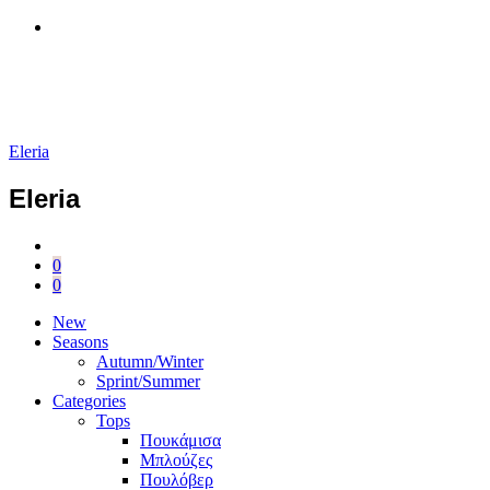
Eleria
Eleria
0
0
New
Seasons
Autumn/Winter
Sprint/Summer
Categories
Tops
Πουκάμισα
Μπλούζες
Πουλόβερ