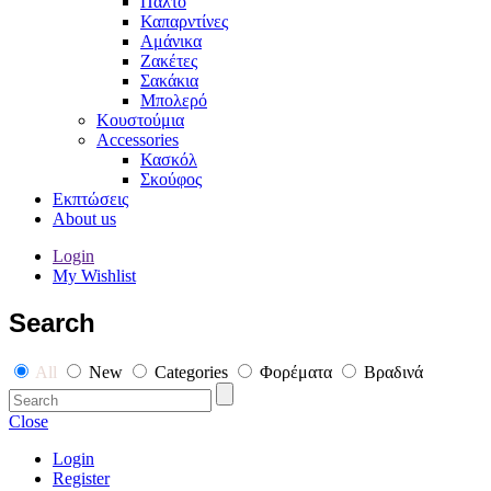
Παλτό
Καπαρντίνες
Αμάνικα
Ζακέτες
Σακάκια
Μπολερό
Κουστούμια
Accessories
Κασκόλ
Σκούφος
Εκπτώσεις
About us
Login
My Wishlist
Search
All
New
Categories
Φορέματα
Βραδινά
Close
Login
Register