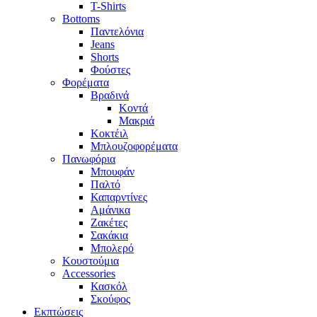
T-Shirts
Bottoms
Παντελόνια
Jeans
Shorts
Φούστες
Φορέματα
Βραδινά
Κοντά
Μακριά
Κοκτέιλ
Μπλουζοφορέματα
Πανωφόρια
Μπουφάν
Παλτό
Καπαρντίνες
Αμάνικα
Ζακέτες
Σακάκια
Μπολερό
Κουστούμια
Accessories
Κασκόλ
Σκούφος
Εκπτώσεις