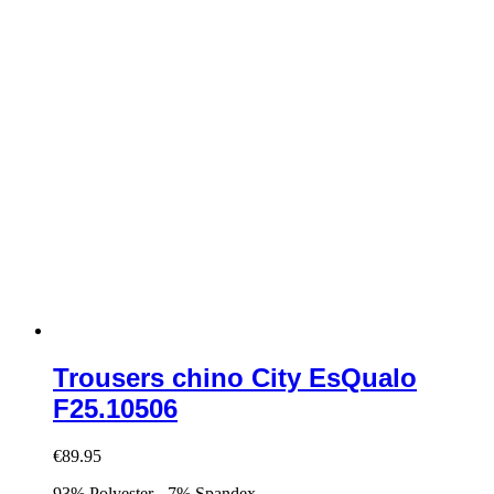
Trousers chino City EsQualo
F25.10506
€
89.95
93% Polyester - 7% Spandex