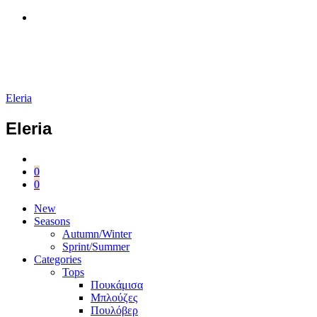
Eleria
Eleria
0
0
New
Seasons
Autumn/Winter
Sprint/Summer
Categories
Tops
Πουκάμισα
Μπλούζες
Πουλόβερ