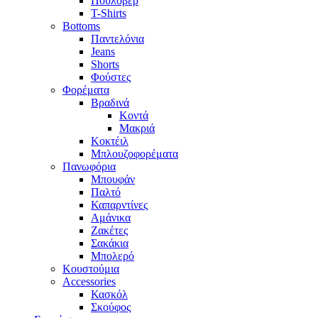
Πουλόβερ
T-Shirts
Bottoms
Παντελόνια
Jeans
Shorts
Φούστες
Φορέματα
Βραδινά
Κοντά
Μακριά
Κοκτέιλ
Μπλουζοφορέματα
Πανωφόρια
Μπουφάν
Παλτό
Καπαρντίνες
Αμάνικα
Ζακέτες
Σακάκια
Μπολερό
Κουστούμια
Accessories
Κασκόλ
Σκούφος