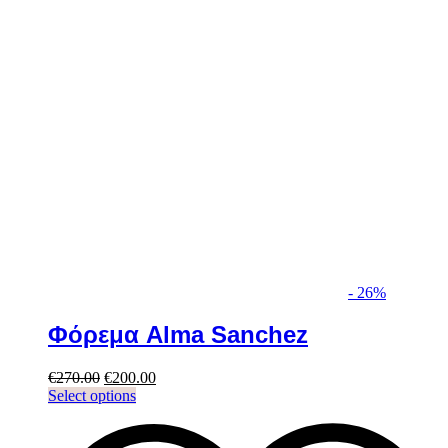
-
26%
Φόρεμα Alma Sanchez
Original
Current
€
270.00
€
200.00
price
This
price
Select options
was:
product
is:
€270.00.
has
€200.00.