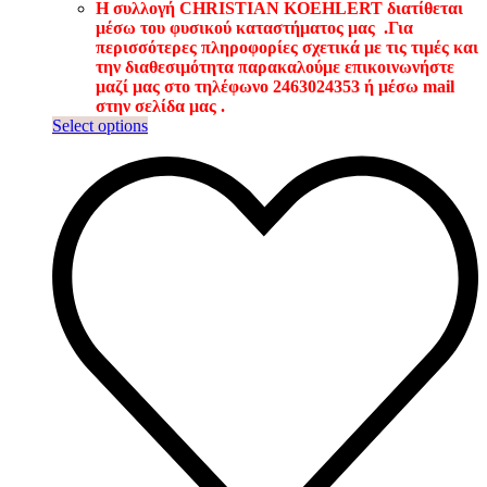
Η συλλογή CHRISTIAN KOEHLERT διατίθεται
μέσω του φυσικού καταστήματος μας .
Για
περισσότερες πληροφορίες σχετικά με τις τιμές και
την διαθεσιμότητα παρακαλούμε επικοινωνήστε
μαζί μας στο τηλέφωνο 2463024353 ή μέσω mail
στην σελίδα μας .
This
Select options
product
has
multiple
variants.
The
options
may
be
chosen
on
the
product
page