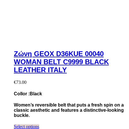
Ζώνη GEOX D36KUE 00040
WOMAN BELT C9999 BLACK
LEATHER ITALY
€
73.00
Collor :Black
Women’s reversible belt that puts a fresh spin on a
classic aesthetic and features a distinctive-looking
buckle.
This
Select options