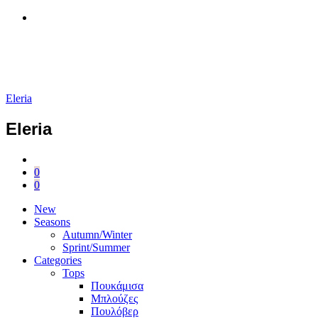
Eleria
Eleria
0
0
New
Seasons
Autumn/Winter
Sprint/Summer
Categories
Tops
Πουκάμισα
Μπλούζες
Πουλόβερ