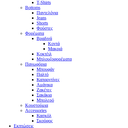
T-Shirts
Bottoms
Παντελόνια
Jeans
Shorts
Φούστες
Φορέματα
Βραδινά
Κοντά
Μακριά
Κοκτέιλ
Μπλουζοφορέματα
Πανωφόρια
Μπουφάν
Παλτό
Καπαρντίνες
Αμάνικα
Ζακέτες
Σακάκια
Μπολερό
Κουστούμια
Accessories
Κασκόλ
Σκούφος
Εκπτώσεις