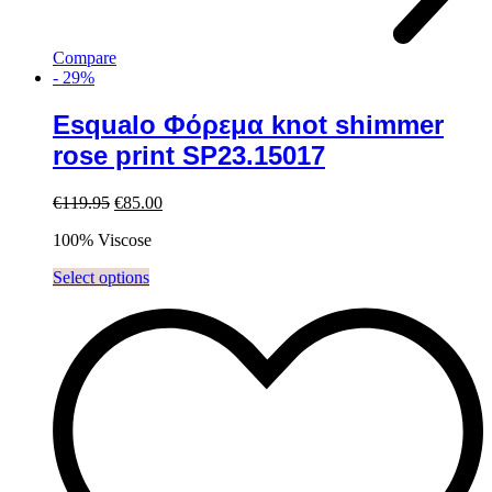
Compare
-
29%
Esqualo Φόρεμα knot shimmer
rose print SP23.15017
Original
Current
€
119.95
€
85.00
price
price
100% Viscose
was:
is:
€119.95.
€85.00.
This
Select options
product
has
multiple
variants.
The
options
may
be
chosen
on