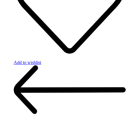
the
product
page
Add to wishlist