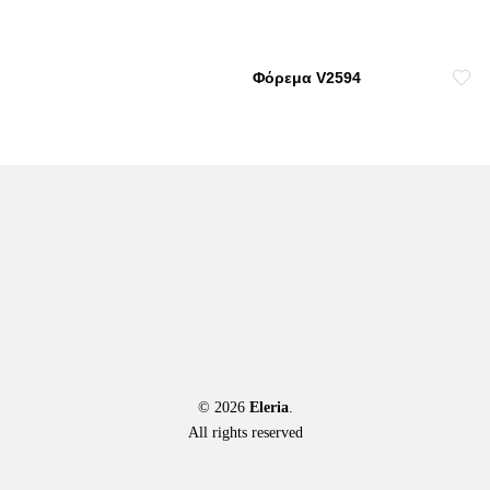
The
options
may
Φόρεμα V2594
be
chosen
on
the
product
page
© 2026
Eleria
.
All rights reserved