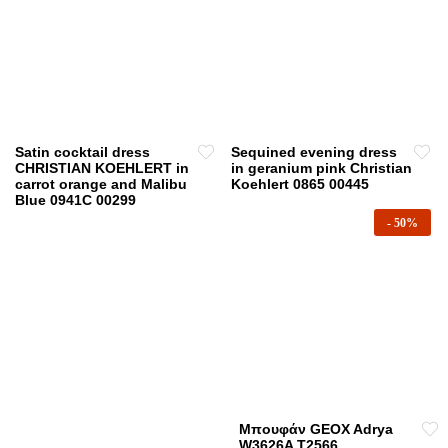
Satin cocktail dress
Sequined evening dress
CHRISTIAN KOEHLERT in
in geranium pink Christian
carrot orange and Malibu
Koehlert 0865 00445
Blue 0941C 00299
-
50%
Μπουφάν GEOX Adrya
W3626A T2566